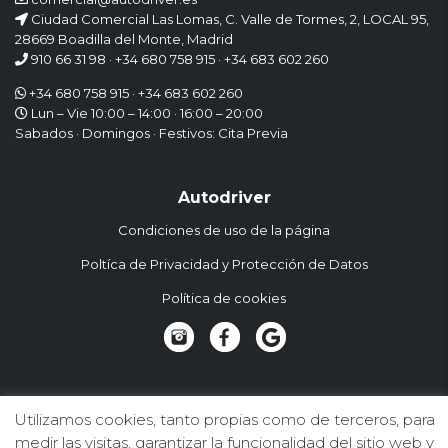
Ciudad Comercial Las Lomas, C. Valle de Tormes, 2, LOCAL 95,
28669 Boadilla del Monte, Madrid
910 66 31 98
·
+34 680 758 915
·
+34 683 602 260
+34 680 758 915
·
+34 683 602 260
Lun – Vie 10:00 – 14:00 · 16:00 – 20:00
Sabados · Domingos · Festivos: Cita Previa
Autodriver
Condiciones de uso de la página
Poltíca de Privacidad y Protección de Datos
Política de cookies
Suscríbete a la Newsletter
Utilizamos cookies, tanto propias como de terceros, para
medir las visitas, garantizar la funcionalidad del sitio web y