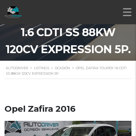
OPEL ZAFIRA TOURER
1.6 CDTI SS 88KW
120CV EXPRESSION 5P.
AUTODRIVER
>
LISTINGS
>
OCASIÓN
>
OPEL ZAFIRA TOURER 1.6 CDTI
SS 88KW 120CV EXPRESSION 5P.
Opel Zafira 2016