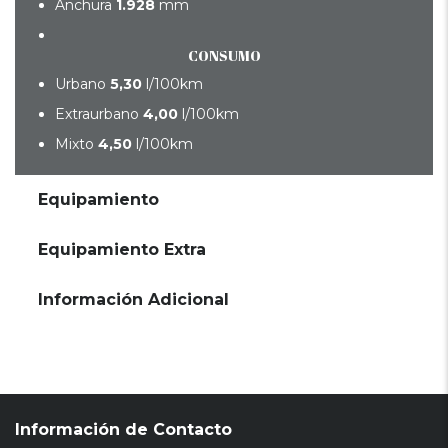
Anchura
1.928
mm
CONSUMO
Urbano
5,30
l/100km
Extraurbano
4,00
l/100km
Mixto
4,50
l/100km
Equipamiento
Equipamiento Extra
Información Adicional
Información de Contacto