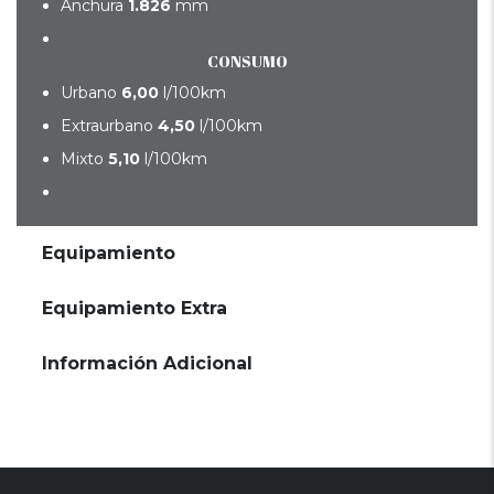
Anchura
1.826
mm
CONSUMO
Urbano
6,00
l/100km
Extraurbano
4,50
l/100km
Mixto
5,10
l/100km
Equipamiento
Equipamiento Extra
Información Adicional