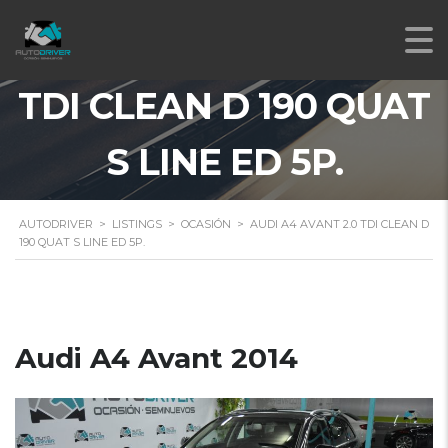
AUDI A4 AVANT 2.0
TDI CLEAN D 190 QUAT
S LINE ED 5P.
AUTODRIVER
>
LISTINGS
>
OCASIÓN
>
AUDI A4 AVANT 2.0 TDI CLEAN D
190 QUAT S LINE ED 5P.
Audi A4 Avant 2014