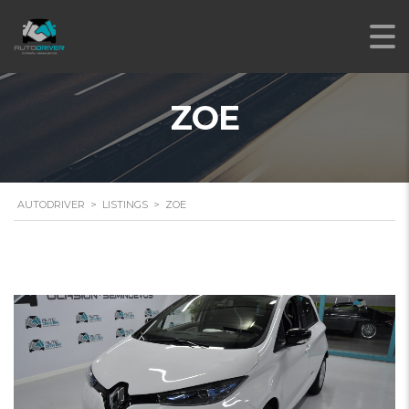
ZOE
AUTODRIVER
>
LISTINGS
>
ZOE